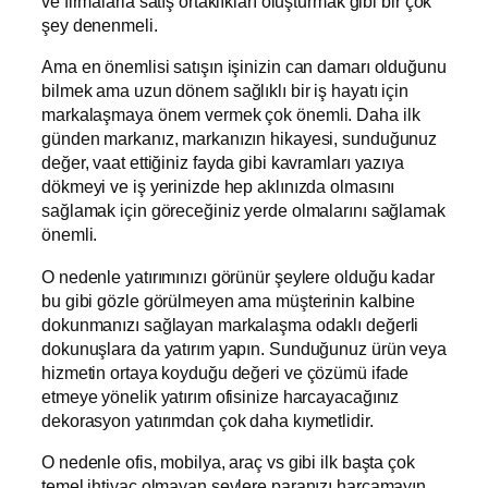
ve firmalarla satış ortaklıkları oluşturmak gibi bir çok
şey denenmeli.
Ama en önemlisi satışın işinizin can damarı olduğunu
bilmek ama uzun dönem sağlıklı bir iş hayatı için
markalaşmaya önem vermek çok önemli. Daha ilk
günden markanız, markanızın hikayesi, sunduğunuz
değer, vaat ettiğiniz fayda gibi kavramları yazıya
dökmeyi ve iş yerinizde hep aklınızda olmasını
sağlamak için göreceğiniz yerde olmalarını sağlamak
önemli.
O nedenle yatırımınızı görünür şeylere olduğu kadar
bu gibi gözle görülmeyen ama müşterinin kalbine
dokunmanızı sağlayan markalaşma odaklı değerli
dokunuşlara da yatırım yapın. Sunduğunuz ürün veya
hizmetin ortaya koyduğu değeri ve çözümü ifade
etmeye yönelik yatırım ofisinize harcayacağınız
dekorasyon yatırımdan çok daha kıymetlidir.
O nedenle ofis, mobilya, araç vs gibi ilk başta çok
temel ihtiyaç olmayan şeylere paranızı harcamayın.