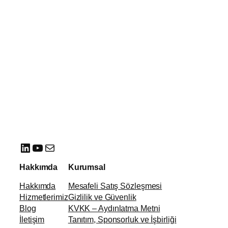
LinkedIn
YouTube
E-posta
Hakkımda
Kurumsal
Hakkımda
Mesafeli Satış Sözleşmesi
Hizmetlerimiz
Gizlilik ve Güvenlik
Blog
KVKK – Aydınlatma Metni
İletişim
Tanıtım, Sponsorluk ve İşbirliği